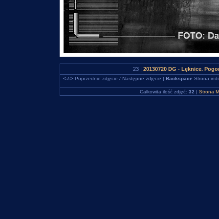
23 |
20130720 DG - Lęknice. Pogor
<-/->
Poprzednie zdjęcie / Następne zdjęcie |
Backspace
Strona ind
Całkowita ilość zdjęć:
32
|
Strona M