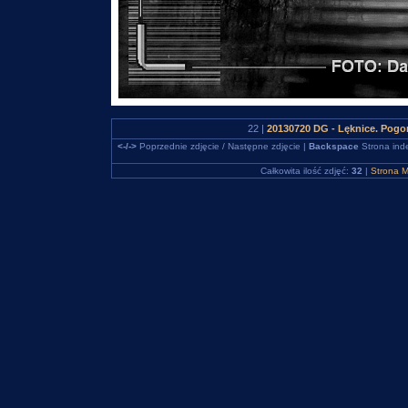
22 |
20130720 DG - Lęknice. Pogor
<-/->
Poprzednie zdjęcie / Następne zdjęcie |
Backspace
Strona ind
Całkowita ilość zdjęć:
32
|
Strona M