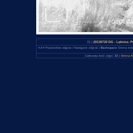
21 |
20130720 DG - Lęknice. P
<-/->
Poprzednie zdjęcie / Następne zdjęcie |
Backspace
Strona ind
Całkowita ilość zdjęć:
32
|
Strona M