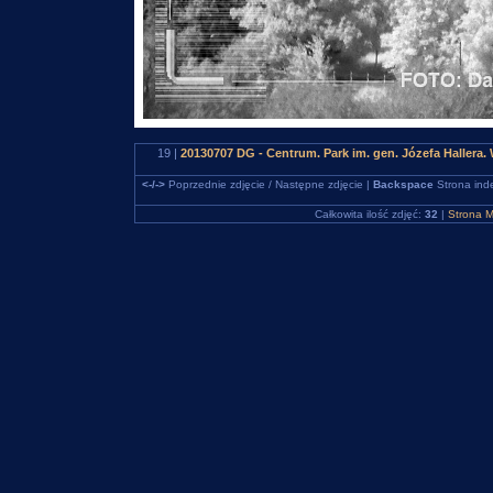
19 |
20130707 DG - Centrum. Park im. gen. Józefa Hallera.
<-/->
Poprzednie zdjęcie / Następne zdjęcie |
Backspace
Strona ind
Całkowita ilość zdjęć:
32
|
Strona M