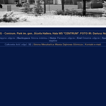
G - Centrum. Park im. gen. Józefa Hallera. Hala WS "CENTRUM". FOTO IR: Dariusz N
tępne zdjęcie |
Backspace
Strona indeksu |
Home
Pierwsze zdjęcie |
End
Ostatnie zdjęcie |
Spa
slajdów
Całkowita ilość zdjęć:
32
|
Strona Mieszkańca Miasta Dąbrowa Górnicza
|
Kontakt e-mail: