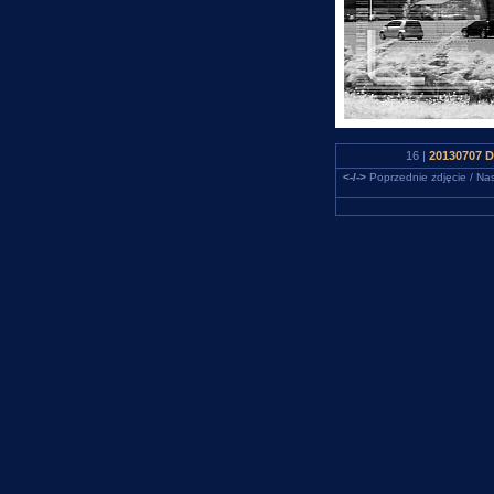
16 |
20130707 D
<-/->
Poprzednie zdjęcie / Nas