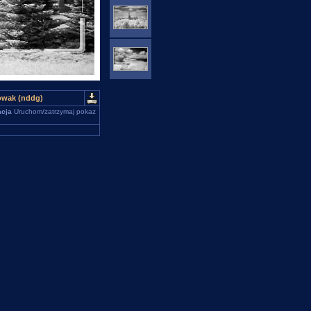
owak (nddg)
cja
Uruchom/zatrzymaj pokaz