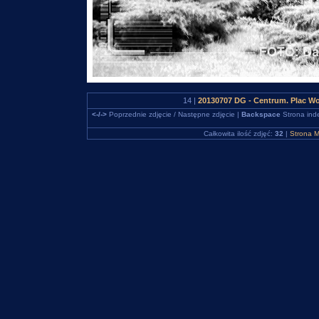
14 |
20130707 DG - Centrum. Plac W
<-/->
Poprzednie zdjęcie / Następne zdjęcie |
Backspace
Strona ind
Całkowita ilość zdjęć:
32
|
Strona M