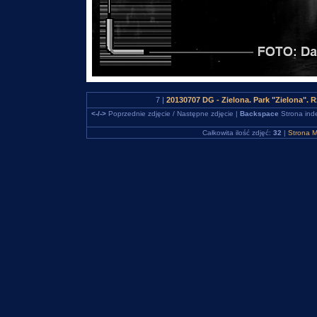
7 |
20130707 DG - Zielona. Park "Zielona".
<-/->
Poprzednie zdjęcie / Następne zdjęcie |
Backspace
Strona ind
Całkowita ilość zdjęć:
32
|
Strona M