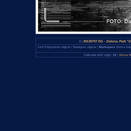
3 |
20130707 DG - Zielona. Park "
<-/->
Poprzednie zdjęcie / Następne zdjęcie |
Backspace
Strona ind
Całkowita ilość zdjęć:
32
|
Strona M