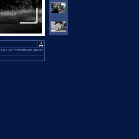
cja
Uruchom/zatrzymaj pokaz