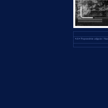
<-/->
Poprzednie zdjęcie / Nas