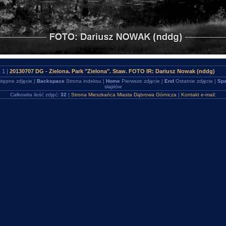
1 |
20130707 DG - Zielona. Park "Zielona". Staw. FOTO IR: Dariusz Nowak (nddg)
tępne zdjęcie |
Backspace
Strona indeksu |
Home
Pierwsze zdjęcie |
End
Ostatnie zdjęcie |
Spa
slajdów
Całkowita ilość zdjęć:
32
|
Strona Mieszkańca Miasta Dąbrowa Górnicza
|
Kontakt e-mail: