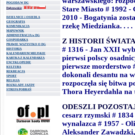
warszawskiego: rozpoc
POGODA W DG
Stare Miasto # 1992 -
Dąbrowskie
2010 - Bogatynia zost
DZIELNICE i OSIEDLA
GEOGRAFIA
rzekę Miedzianka.
.
.
.
KOMUNIKACJA
MAPOWNIK
ADMINISTRACJA w DG
Z HISTORII ŚWIATA
GOSPODARKA
PRAWIE WSZYSTKO O DG
# 1316 - Jan XXII wybr
HISTORIA
KALENDARIUM MIEJSKIE
pierwsi polscy osadni
KARTKA Z KALENDARZA
ENCYKLOPEDIE
pierwsze morderstwo
KULTURA
REKREACJA
dokonali desantu na w
SPORT
RELIGIA
rozpoczęła się bitwa p
ROZKŁADY JAZDY
Thora Heyerdahla na 
STREFA POBRAŃ
ODESZLI POZOSTA
cesarz rzymski # 1834
wynalazca # 1957 - Ol
Aleksander Zawadzki, p