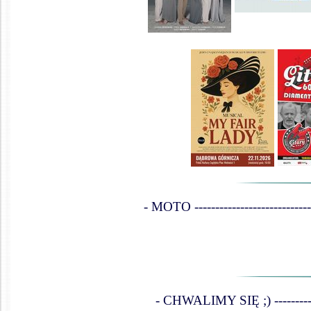
- MOTO -------------------------------
- CHWALIMY SIĘ ;) ----------------