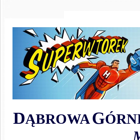
D
G
ĄBROWA
ÓRN
M