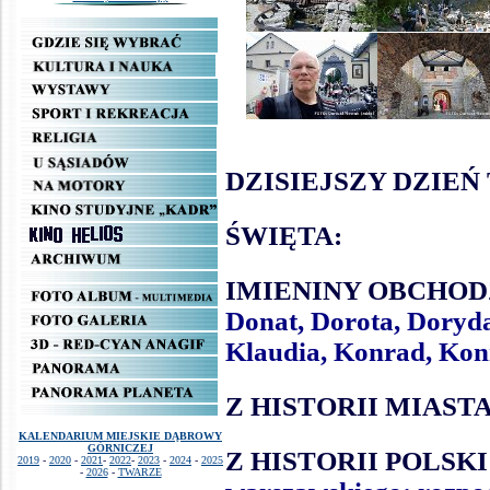
.
.
.
.
.
.
.
DZISIEJSZY DZIEŃ
.
.
ŚWIĘTA:
.
.
.
IMIENINY OBCHOD
.
Donat, Dorota, Doryd
.
Klaudia, Konrad, Konr
.
.
Z HISTORII MIAST
.
.
KALENDARIUM MIEJSKIE DĄBROWY
GÓRNICZEJ
Z HISTORII POLSKI
2019
-
2020
-
2021
-
2022
-
2023
-
2024
-
2025
-
2026
-
TWARZE